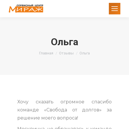
Ольга
Вы здесь:
Главная
Отзывы
Ольга
Хочу сказать огромное спасибо
команде «Свобода от долгов» за
решение моего вопроса!
Москвичка, но обращалась к команде